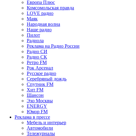
Европа Плюс
Комсомольская правда
LOVE радио
Маяк
Народная волна
Наше радио
Пилот
Радиола
Реклама на Радио России
Радио СИ
Радио СК
Ретро FM
Рок Арсенал
Русское радио
Серебряный дождь
Спутник FM
Хит FM
Шансон
Эхо Москвы
ENERGY
Юмор FM
Реклама в прессе
Мебель и интерьер
Автомобили
Тележурналы