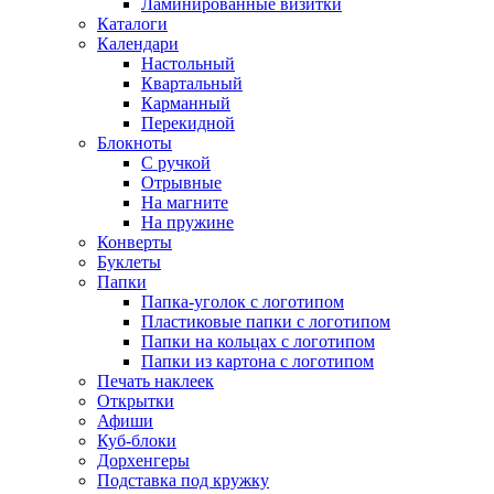
Ламинированные визитки
Каталоги
Календари
Настольный
Квартальный
Карманный
Перекидной
Блокноты
С ручкой
Отрывные
На магните
На пружине
Конверты
Буклеты
Папки
Папка-уголок с логотипом
Пластиковые папки с логотипом
Папки на кольцах с логотипом
Папки из картона с логотипом
Печать наклеек
Открытки
Афиши
Куб-блоки
Дорхенгеры
Подставка под кружку