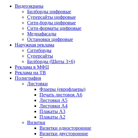
Видеоэкраны
Билборды цифровые
Суперсайты цифровые
Сити-борды цифровые
Сити-форматы цифровые
Медиафасады
Остановки цифровые
Наружная реклама
Ситиборды
Суперсайты
Билборды (Щиты 3×6)
Реклама в МФЦ
Реклама на ТВ
Полиграфия
Листовки
Флаеры (еврофлаеры)
Печать листовок А6
Листовки А5
Листовки А4
Плакаты А3
Плакаты А2
Визитки
Визитки односторонние
Визитки двусторонние