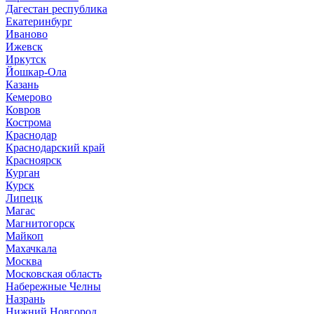
Дагестан республика
Екатеринбург
Иваново
Ижевск
Иркутск
Йошкар-Ола
Казань
Кемерово
Ковров
Кострома
Краснодар
Краснодарский край
Красноярск
Курган
Курск
Липецк
Магас
Магнитогорск
Майкоп
Махачкала
Москва
Московская область
Набережные Челны
Назрань
Нижний Новгород