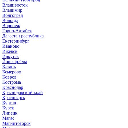
Владивосток
Владимир
Волгоград
Вологда
Воронеж
Горно-Алтайск
Дагестан республика
Екатеринбург
Иваново
Ижевск
Иркутск
Йошкар-Ола
Казань
Кемерово
Ковров
Кострома
Краснодар
Краснодарский край
Красноярск
Курган
Курск
Липецк
Магас
Магнитогорск