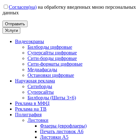
Согласен(на)
на обработку введенных мною персональных
данных
Услуги
Видеоэкраны
Билборды цифровые
Суперсайты цифровые
Сити-борды цифровые
Сити-форматы цифровые
Медиафасады
Остановки цифровые
Наружная реклама
Ситиборды
Суперсайты
Билборды (Щиты 3×6)
Реклама в МФЦ
Реклама на ТВ
Полиграфия
Листовки
Флаеры (еврофлаеры)
Печать листовок А6
Листовки А5