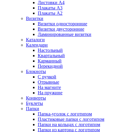
Листовки А4
Плакаты А3
Плакаты А2
Визитки
Визитки односторонние
Визитки двусторонние
Ламинированные визитки
Каталоги
Календари
Настольный
Квартальный
Карманный
Перекидной
Блокноты
С ручкой
Отрывные
На магните
На пружине
Конверты
Буклеты
Папки
Папка-уголок с логотипом
Пластиковые папки с логотипом
Папки на кольцах с логотипом
Папки из картона с логотипом