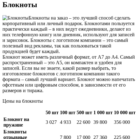
Блокноты
Блокноты на заказ – это лучший способ сделать
корпоративный или личный подарок. Блокнотами пользуется
практически каждый – в них ведут ежедневники, делают из
них телефонную книгу или дневник, используют для записей
и зарисовок. Блокноты с логотипом компании – это самый
полезный вид рекламы, так как пользоваться такой
продукцией будет каждый.
Блокнот может иметь различный формат, от А7 до А4. Самый
распространенный – это А5, он компактен и удобен для
записей. Если вы не знаете, какой размер выбрать, то
изготовление блокнотов с логотипом компании такого
формата – самый лучший вариант. Блокнот можно напечатать
офсетным или цифровым способом, в зависимости от его
размеров и тиража.
Цены на блокноты
50 шт
100 шт
500 шт
1 000 шт
10 000 шт
Блокнот на
3 027
4 933
22 600
39 800
356 000
пружине
Блокноты
отрывные
7 800
17 000
27 360
225 600