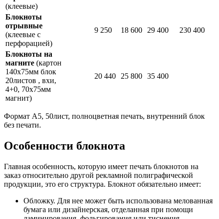
(клеевые)
Блокноты
отрывные
9 250
18 600
29 400
230 400
(клеевые с
перфорацией)
Блокноты на
магните
(картон
140х75мм блок
20 440
25 800
35 400
20листов , вхи,
4+0, 70х75мм
магнит)
Формат А5, 50лист, полноцветная печать, внутренний блок
без печати.
Особенности блокнота
Главная особенность, которую имеет печать блокнотов на
заказ относительно другой рекламной полиграфической
продукции, это его структура. Блокнот обязательно имеет:
Обложку. Для нее может быть использована мелованная
бумага или дизайнерская, отделанная при помощи
ламинирования, фольгирования или тиснения.