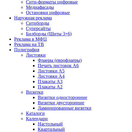
Сити-форматы цифровые
Медиафасады
Остановки цифровые
Наружная реклама
Ситиборды
Суперсайты
Билборды (Щиты 3×6)
Реклама в МФЦ
Реклама на ТВ
Полиграфия
Листовки
Флаеры (еврофлаеры)
Печать листовок А6
Листовки А5
Листовки А4
Плакаты А3
Плакаты А2
Визитки
Визитки односторонние
Визитки двусторонние
Ламинированные визитки
Каталоги
Календари
Настольный
Квартальный