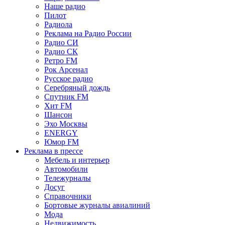
Наше радио
Пилот
Радиола
Реклама на Радио России
Радио СИ
Радио СК
Ретро FM
Рок Арсенал
Русское радио
Серебряный дождь
Спутник FM
Хит FM
Шансон
Эхо Москвы
ENERGY
Юмор FM
Реклама в прессе
Мебель и интерьер
Автомобили
Тележурналы
Досуг
Справочники
Бортовые журналы авиалиний
Мода
Недвижимость