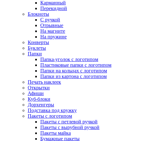
Карманный
Перекидной
Блокноты
С ручкой
Отрывные
На магните
На пружине
Конверты
Буклеты
Папки
Папка-уголок с логотипом
Пластиковые папки с логотипом
Папки на кольцах с логотипом
Папки из картона с логотипом
Печать наклеек
Открытки
Афиши
Куб-блоки
Дорхенгеры
Подставка под кружку
Пакеты с логотипом
Пакеты с петлевой ручкой
Пакеты с вырубной ручкой
Пакеты майка
Бумажные пакеты