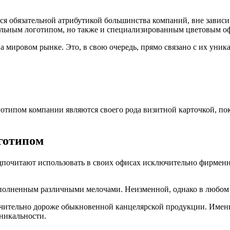
я обязательной атрибутикой большинства компаний, вне зависи
кальным логотипом, но также и специализированным цветовым о
 мировом рынке. Это, в свою очередь, прямо связано с их уник
оготипом компании являются своего рода визитной карточкой, п
готипом
дпочитают использовать в своих офисах исключительно фирменн
полненным различными мелочами. Неизменной, однако в любом с
значительно дороже обыкновенной канцелярской продукции. Име
никальности.